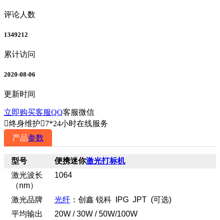
评论人数
1349212
累计访问
2020-08-06
更新时间
立即购买
客服QQ
客服微信

终身维护

7*24小时在线服务
产品
参数
型号
便携迷你
激光打标机
激光波长
1064
（nm）
激光品牌
光纤
：创鑫 锐科 IPG JPT (可选)
平均输出
20W / 30W / 50W/100W