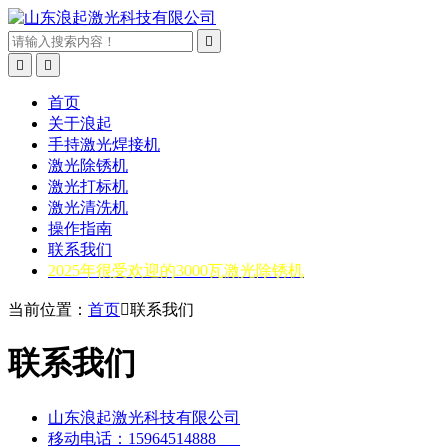



首页
关于浪起
手持激光焊接机
激光除锈机
激光打标机
激光清洗机
操作指南
联系我们
2025年很受欢迎的3000瓦激光除锈机
当前位置：
首页

联系我们
联系我们
山东浪起激光科技有限公司
移动电话：15964514888