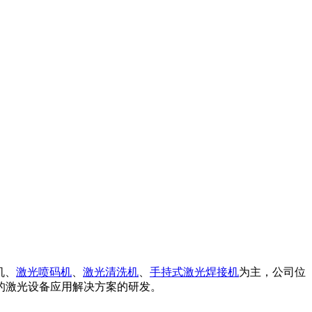
机、
激光喷码机
、
激光清洗机
、
手持式激光焊接机
为主，公司位
的激光设备应用解决方案的研发。