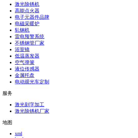
激光除锈机
高能点火器
电子元器件品牌
电磁采暖炉
轧钢机
雷电预警系统
不锈钢管厂家
浴室镜
低温蒸发器
空气弹簧
液位传感器
金属托盘
电动观光车定制
服务
激光刻字加工
激光除锈机厂家
地图
xml