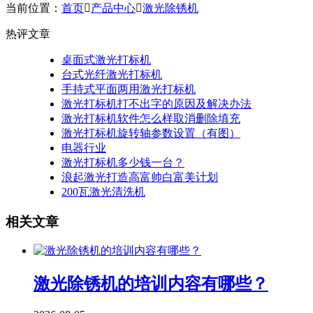
当前位置：
首页

产品中心

激光除锈机
热评文章
桌面式激光打标机
台式光纤激光打标机
手持式平面两用激光打标机
激光打标机打不出字的原因及解决办法
激光打标机软件怎么样取消删除填充
激光打标机旋转轴参数设置（有图）
电器行业
激光打标机多少钱一台？
浪起激光打造高富帅白富美计划
200瓦激光清洗机
相关文章
激光除锈机的培训内容有哪些？