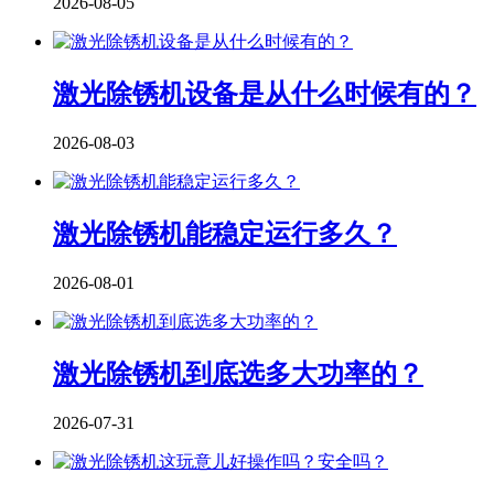
2026-08-05
激光除锈机设备是从什么时候有的？
2026-08-03
激光除锈机能稳定运行多久？
2026-08-01
激光除锈机到底选多大功率的？
2026-07-31