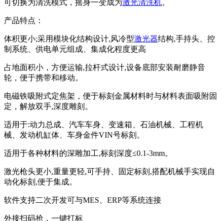
可切换为清洗模式，摇身一变成为
激光清洗机
。
产品特点：
体积更小;采用模块化结构设计,风冷型
激光器
结构,手持头、控
制系统、供电单元组成、集成化程度更高
占地面积小，方便运输,拉杆式设计,设备底部安装耐磨静音
轮，便于携带和移动。
电磁铁吸附式定焦架，便于标刻金属材料时与材料表面吸附固
定，解放双手,深度雕刻。
适用于:动力总成、汽车车身、变速箱、石油机械、工程机
械、发动机缸体、车身金件VIN号标刻。
适用于各种材料的深雕加工,标刻深度≤0.1-3mm。
激光枪头更小,重量更轻,可手持、固定标刻,搭配机械手实现自
动化标刻,便于集成。
软件支持二次开发可与MES、ERP等系统连接
外接扫码抢，一键打标