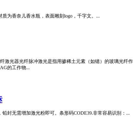
为香奈儿香水瓶，表面雕刻logo，千字文。...
纤激光器光纤脉冲激光是指用掺稀土元素（如镱）的玻璃光纤作
G的工作物...
标
封无需增加激光粉即可。条形码CODE39.非常容易识别：...