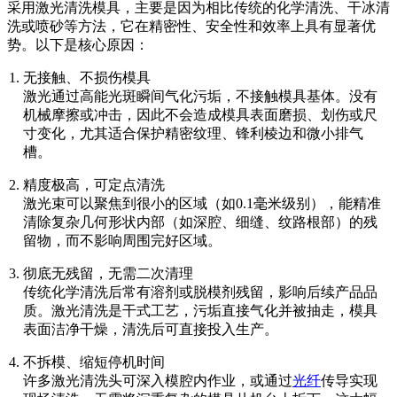
采用激光清洗模具，主要是因为相比传统的化学清洗、干冰清
洗或喷砂等方法，它在精密性、安全性和效率上具有显著优
势。以下是核心原因：
无接触、不损伤模具
激光通过高能光斑瞬间气化污垢，不接触模具基体。没有
机械摩擦或冲击，因此不会造成模具表面磨损、划伤或尺
寸变化，尤其适合保护精密纹理、锋利棱边和微小排气
槽。
精度极高，可定点清洗
激光束可以聚焦到很小的区域（如0.1毫米级别），能精准
清除复杂几何形状内部（如深腔、细缝、纹路根部）的残
留物，而不影响周围完好区域。
彻底无残留，无需二次清理
传统化学清洗后常有溶剂或脱模剂残留，影响后续产品品
质。激光清洗是干式工艺，污垢直接气化并被抽走，模具
表面洁净干燥，清洗后可直接投入生产。
不拆模、缩短停机时间
许多激光清洗头可深入模腔内作业，或通过
光纤
传导实现