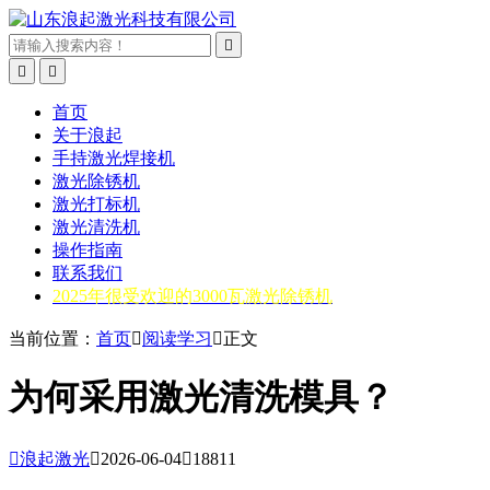



首页
关于浪起
手持激光焊接机
激光除锈机
激光打标机
激光清洗机
操作指南
联系我们
2025年很受欢迎的3000瓦激光除锈机
当前位置：
首页

阅读学习

正文
为何采用激光清洗模具？

浪起激光

2026-06-04

18811