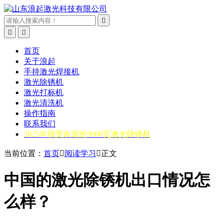



首页
关于浪起
手持激光焊接机
激光除锈机
激光打标机
激光清洗机
操作指南
联系我们
2025年很受欢迎的3000瓦激光除锈机
当前位置：
首页

阅读学习

正文
中国的激光除锈机出口情况怎
么样？