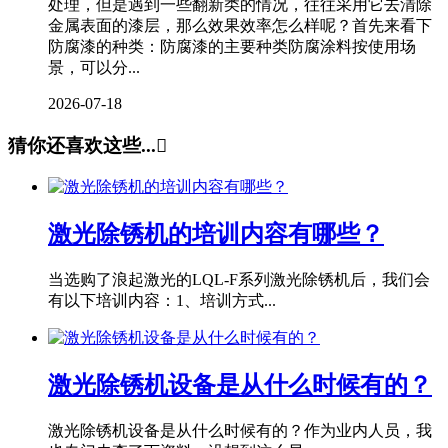
处理，但是遇到一些翻新类的情况，往往采用它去清除
金属表面的漆层，那么效果效率怎么样呢？首先来看下
防腐漆的种类：防腐漆的主要种类防腐涂料按使用场
景，可以分...
2026-07-18
猜你还喜欢这些...

激光除锈机的培训内容有哪些？
当选购了浪起激光的LQL-F系列激光除锈机后，我们会
有以下培训内容：1、培训方式...
激光除锈机设备是从什么时候有的？
激光除锈机设备是从什么时候有的？作为业内人员，我