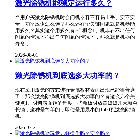
激光除锈机能稳定运行多久？
当用户买激光除锈机时会问机器容不容易上手、安不安
全、功率应该怎么选？那么还有个关键问题就是机器能
用多久？其实这个用多久有2个概念1、机器在不出任何
问题的情况下不出任何问题的情况下，那么就是机器的
寿命，...
2026-08-01
激光除锈机到底选多大功率的？
现在采用激光的方式进行金属板材表面出现已经很普遍
了，那么激光除锈机到底选多大功率的？有这么几个关
键点1、材料表面锈的程度一些新板材放置短短几天就会
长锈，这种是简单的，即便是用最小的1500瓦激光除锈
机...
2026-07-31