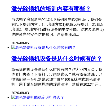
激光除锈机的培训内容有哪些？
当选购了浪起激光的LQL-F系列激光除锈机后，我们会
有以下培训内容：1、培训方式1)视频远程培训、2)现场
培训2、培训内容1)讲解设备的主要性能、结构及原理;2)
讲解激光的安全防护知识、注意事项;3)...
2026-08-05
激光除锈机设备是从什么时候有的？
激光除锈机设备是从什么时候有的？作为业内人员，我
也专门去查了下资料，没想到这么早就有激光清洗，记
得我们第一台机器是2019年做的100瓦脉冲式激光清洗
机，用于罐车罐体焊缝的焊道清洗，然后在2022年开...
2026-08-03