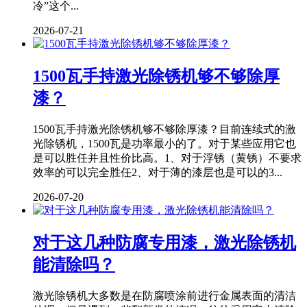
冷”这个...
2026-07-21
1500瓦手持激光除锈机够不够除厚
漆？
1500瓦手持激光除锈机够不够除厚漆？目前连续式的激
光除锈机，1500瓦是功率最小的了。对于某些应用它也
是可以胜任并且性价比高。1、对于浮锈（黄锈）不要求
效率的可以完全胜任2、对于薄的漆层也是可以的3...
2026-07-20
对于这几种防腐专用漆，激光除锈机
能清除吗？
激光除锈机大多数是在防腐喷涂前进行金属表面的清洁