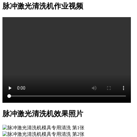
脉冲激光清洗机作业视频
脉冲激光清洗机效果照片