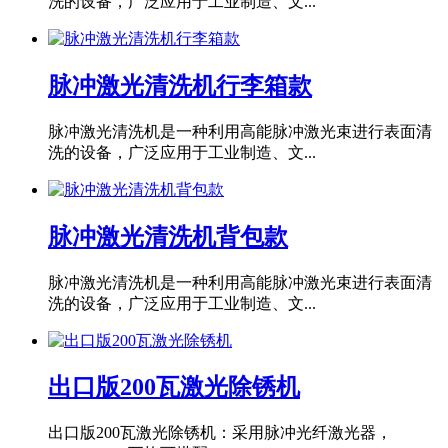
洗的设备，广泛应用于工业制造、文...
脉冲激光清洗机行李箱款
脉冲激光清洗机是一种利用高能脉冲激光束进行表面清
洗的设备，广泛应用于工业制造、文...
脉冲激光清洗机背包款
脉冲激光清洗机是一种利用高能脉冲激光束进行表面清
洗的设备，广泛应用于工业制造、文...
出口版200瓦激光除锈机
出口版200瓦激光除锈机：采用脉冲光纤激光器，