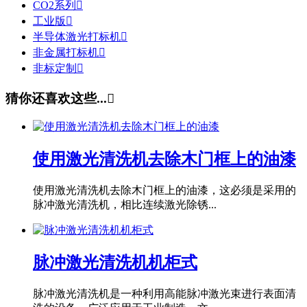
CO2系列

工业版

半导体激光打标机

非金属打标机

非标定制

猜你还喜欢这些...

使用激光清洗机去除木门框上的油漆
使用激光清洗机去除木门框上的油漆，这必须是采用的
脉冲激光清洗机，相比连续激光除锈...
脉冲激光清洗机机柜式
脉冲激光清洗机是一种利用高能脉冲激光束进行表面清