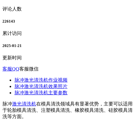
评论人数
226143
累计访问
2025-01-21
更新时间
客服QQ
客服微信
脉冲激光清洗机作业视频
脉冲激光清洗机效果照片
脉冲激光清洗机主要参数
脉冲
激光清洗机
在模具清洗领域具有显著优势，主要可以适用
于轮胎模具清洗、注塑模具清洗、橡胶模具清洗、硅胶模具清
洗等方面。