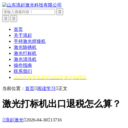



首页
关于浪起
手持激光焊接机
激光除锈机
激光打标机
激光清洗机
操作指南
联系我们
2025年很受欢迎的3000瓦激光除锈机
当前位置：
首页

阅读学习

正文
激光打标机出口退税怎么算？

浪起激光

2026-04-30

13716